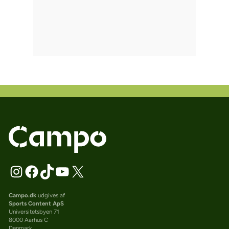
Campo.dk
udgives af
Sports Content ApS
Universitetsbyen 71
8000 Aarhus C
Denmark