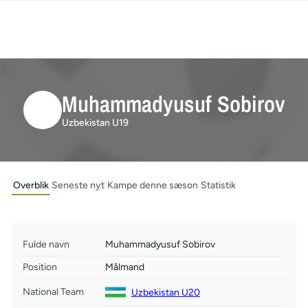
Muhammadyusuf Sobirov
Uzbekistan U19
Overblik
Seneste nyt
Kampe denne sæson
Statistik
Fulde navn
Muhammadyusuf Sobirov
Position
Målmand
National Team
Uzbekistan U20