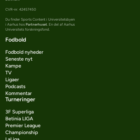
CVR-nr: 42457450
Du finder Sports Content i Universitetsbyen
i Aarhus hos
Partnerhuset
. En del af Aarhus
Universitets forskningsfond.
Fodbold
Fodbold nyheder
Seneste nyt
Kampe
TV
Ligaer
Podcasts
Kommentar
Turneringer
3F Superliga
Betinia LIGA
Premier League
Championship
LaLiga