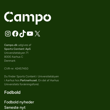
Campo.dk
udgives af
Sports Content ApS
Universitetsbyen 71
8000 Aarhus C
Denmark
CVR-nr: 42457450
Du finder Sports Content i Universitetsbyen
i Aarhus hos
Partnerhuset
. En del af Aarhus
Universitets forskningsfond.
Fodbold
Fodbold nyheder
Seneste nyt