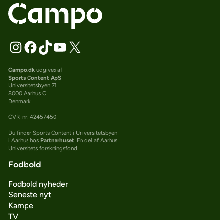
Campo.dk
udgives af
Sports Content ApS
Universitetsbyen 71
8000 Aarhus C
Denmark
CVR-nr: 42457450
Du finder Sports Content i Universitetsbyen
i Aarhus hos
Partnerhuset
. En del af Aarhus
Universitets forskningsfond.
Fodbold
Fodbold nyheder
Seneste nyt
Kampe
TV