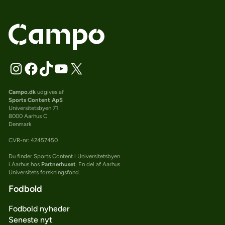
Campo.dk
udgives af
Sports Content ApS
Universitetsbyen 71
8000 Aarhus C
Denmark
CVR-nr: 42457450
Du finder Sports Content i Universitetsbyen
i Aarhus hos
Partnerhuset
. En del af Aarhus
Universitets forskningsfond.
Fodbold
Fodbold nyheder
Seneste nyt