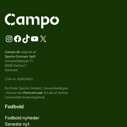
Campo.dk
udgives af
Sports Content ApS
Universitetsbyen 71
8000 Aarhus C
Denmark
CVR-nr: 42457450
Du finder Sports Content i Universitetsbyen
i Aarhus hos
Partnerhuset
. En del af Aarhus
Universitets forskningsfond.
Fodbold
Fodbold nyheder
Seneste nyt