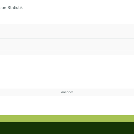
son
Statistik