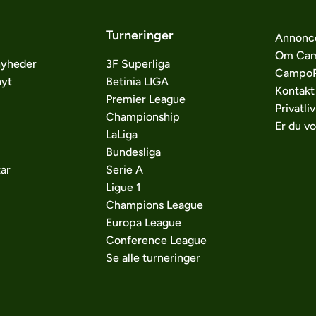
Turneringer
Annonc
Om Cam
nyheder
3F Superliga
CampoP
nyt
Betinia LIGA
Kontakt
Premier League
Privatliv
Championship
Er du v
LaLiga
Bundesliga
ar
Serie A
Ligue 1
Champions League
Europa League
Conference League
Se alle turneringer