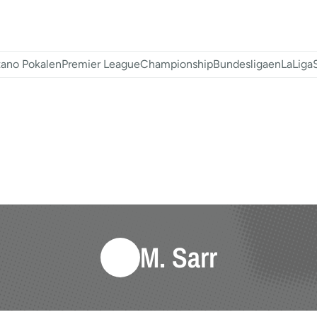
ano Pokalen
Premier League
Championship
Bundesligaen
LaLiga
M. Sarr