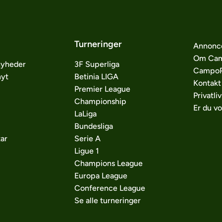
Turneringer
Annonc
Om Cam
nyheder
3F Superliga
CampoP
nyt
Betinia LIGA
Kontakt
Premier League
Privatliv
Championship
Er du v
LaLiga
Bundesliga
ar
Serie A
Ligue 1
Champions League
Europa League
Conference League
Se alle turneringer