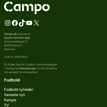
Campo.dk
udgives af
Sports Content ApS
Universitetsbyen 71
8000 Aarhus C
Denmark
CVR-nr: 42457450
Du finder Sports Content i Universitetsbyen
i Aarhus hos
Partnerhuset
. En del af Aarhus
Universitets forskningsfond.
Fodbold
Fodbold nyheder
Seneste nyt
Kampe
TV