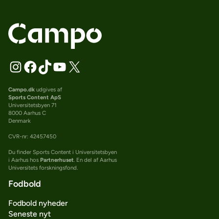
Campo.dk
udgives af
Sports Content ApS
Universitetsbyen 71
8000 Aarhus C
Denmark
CVR-nr: 42457450
Du finder Sports Content i Universitetsbyen
i Aarhus hos
Partnerhuset
. En del af Aarhus
Universitets forskningsfond.
Fodbold
Fodbold nyheder
Seneste nyt