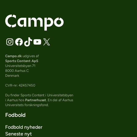
Campo.dk
udgives af
Sports Content ApS
Universitetsbyen 71
8000 Aarhus C
Denmark
CVR-nr: 42457450
Du finder Sports Content i Universitetsbyen
i Aarhus hos
Partnerhuset
. En del af Aarhus
Universitets forskningsfond.
Fodbold
Fodbold nyheder
Seneste nyt