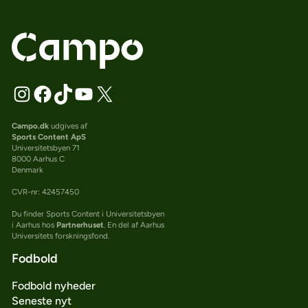
Campo.dk
udgives af
Sports Content ApS
Universitetsbyen 71
8000 Aarhus C
Denmark
CVR-nr: 42457450
Du finder Sports Content i Universitetsbyen
i Aarhus hos
Partnerhuset
. En del af Aarhus
Universitets forskningsfond.
Fodbold
Fodbold nyheder
Seneste nyt