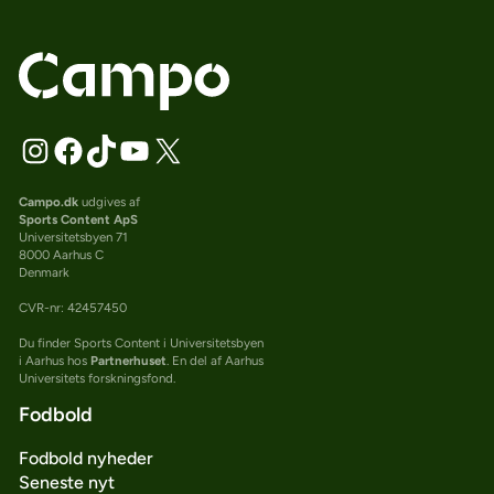
Campo.dk
udgives af
Sports Content ApS
Universitetsbyen 71
8000 Aarhus C
Denmark
CVR-nr: 42457450
Du finder Sports Content i Universitetsbyen
i Aarhus hos
Partnerhuset
. En del af Aarhus
Universitets forskningsfond.
Fodbold
Fodbold nyheder
Seneste nyt