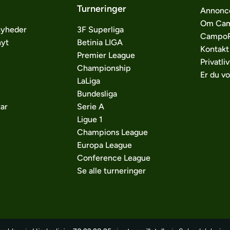
Turneringer
Annonc
Om Cam
nyheder
3F Superliga
CampoP
nyt
Betinia LIGA
Kontakt
Premier League
Privatliv
Championship
Er du v
LaLiga
Bundesliga
ar
Serie A
Ligue 1
Champions League
Europa League
Conference League
Se alle turneringer