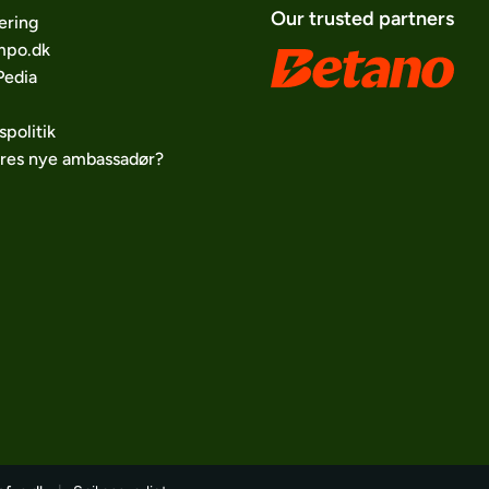
Our trusted partners
ering
po.dk
edia
spolitik
ores nye ambassadør?