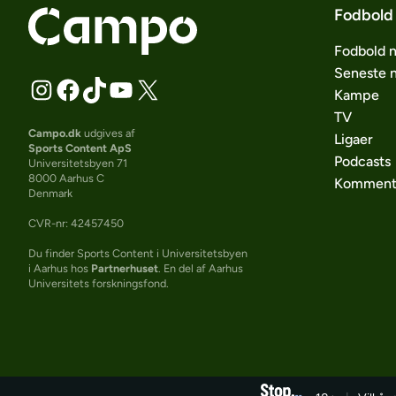
Fodbold
Fodbold 
Seneste 
Kampe
TV
Campo.dk
udgives af
Ligaer
Sports Content ApS
Podcasts
Universitetsbyen 71
8000 Aarhus C
Komment
Denmark
CVR-nr: 42457450
Du finder Sports Content i Universitetsbyen
i Aarhus hos
Partnerhuset
. En del af Aarhus
Universitets forskningsfond.