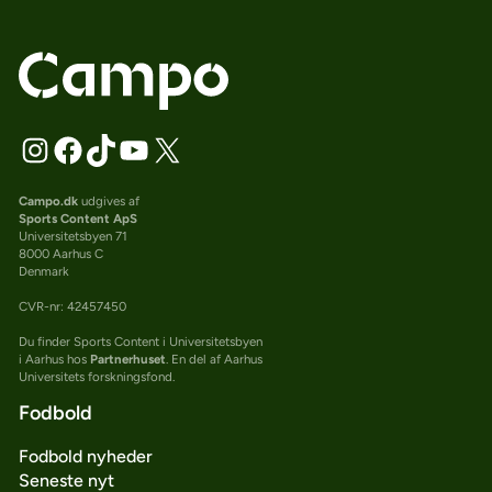
Campo.dk
udgives af
Sports Content ApS
Universitetsbyen 71
8000 Aarhus C
Denmark
CVR-nr: 42457450
Du finder Sports Content i Universitetsbyen
i Aarhus hos
Partnerhuset
. En del af Aarhus
Universitets forskningsfond.
Fodbold
Fodbold nyheder
Seneste nyt