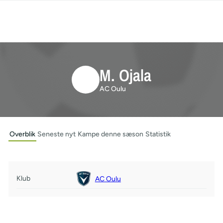
M. Ojala
AC Oulu
Overblik
Seneste nyt
Kampe denne sæson
Statistik
Klub
AC Oulu