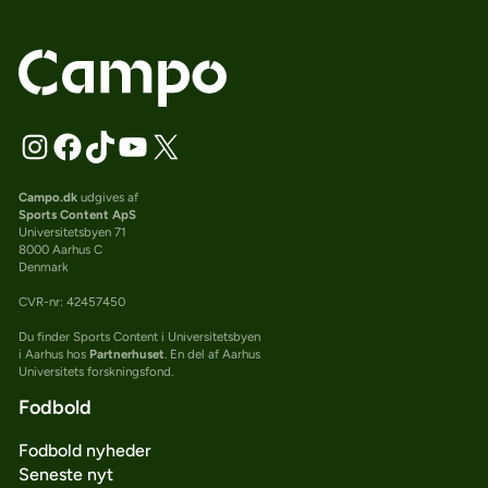
Campo.dk
udgives af
Sports Content ApS
Universitetsbyen 71
8000 Aarhus C
Denmark
CVR-nr: 42457450
Du finder Sports Content i Universitetsbyen
i Aarhus hos
Partnerhuset
. En del af Aarhus
Universitets forskningsfond.
Fodbold
Fodbold nyheder
Seneste nyt