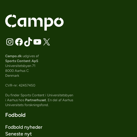
Campo.dk
udgives af
Sports Content ApS
Universitetsbyen 71
8000 Aarhus C
Denmark
CVR-nr: 42457450
Du finder Sports Content i Universitetsbyen
i Aarhus hos
Partnerhuset
. En del af Aarhus
Universitets forskningsfond.
Fodbold
Fodbold nyheder
Seneste nyt