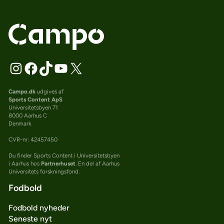
Campo.dk
udgives af
Sports Content ApS
Universitetsbyen 71
8000 Aarhus C
Denmark
CVR-nr: 42457450
Du finder Sports Content i Universitetsbyen
i Aarhus hos
Partnerhuset
. En del af Aarhus
Universitets forskningsfond.
Fodbold
Fodbold nyheder
Seneste nyt