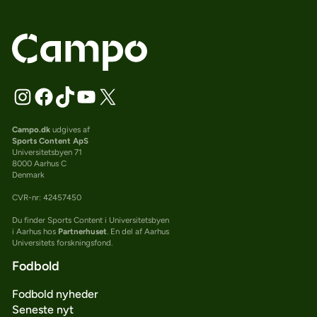
Campo.dk
udgives af
Sports Content ApS
Universitetsbyen 71
8000 Aarhus C
Denmark
CVR-nr: 42457450
Du finder Sports Content i Universitetsbyen
i Aarhus hos
Partnerhuset
. En del af Aarhus
Universitets forskningsfond.
Fodbold
Fodbold nyheder
Seneste nyt