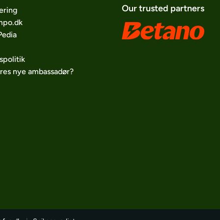
Our trusted partners
ering
po.dk
edia
spolitik
ores nye ambassadør?