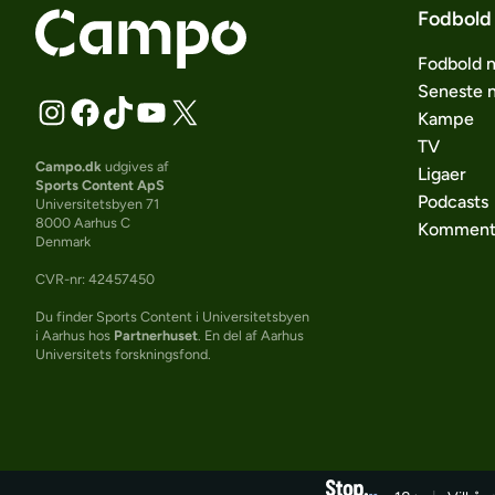
Fodbold
Fodbold 
Seneste 
Kampe
TV
Campo.dk
udgives af
Ligaer
Sports Content ApS
Podcasts
Universitetsbyen 71
8000 Aarhus C
Komment
Denmark
CVR-nr: 42457450
Du finder Sports Content i Universitetsbyen
i Aarhus hos
Partnerhuset
. En del af Aarhus
Universitets forskningsfond.