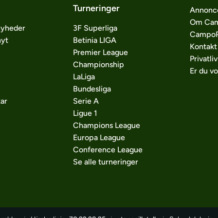
Turneringer
Annonc
Om Cam
nyheder
3F Superliga
CampoP
nyt
Betinia LIGA
Kontakt
Premier League
Privatliv
Championship
Er du v
LaLiga
Bundesliga
ar
Serie A
Ligue 1
Champions League
Europa League
Conference League
Se alle turneringer