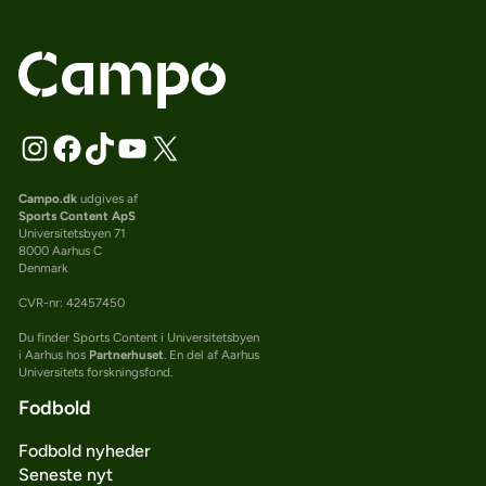
Campo.dk
udgives af
Sports Content ApS
Universitetsbyen 71
8000 Aarhus C
Denmark
CVR-nr: 42457450
Du finder Sports Content i Universitetsbyen
i Aarhus hos
Partnerhuset
. En del af Aarhus
Universitets forskningsfond.
Fodbold
Fodbold nyheder
Seneste nyt