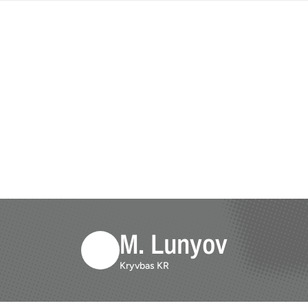
M. Lunyov
Kryvbas KR