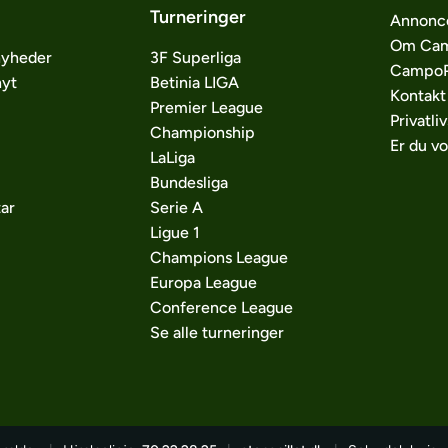
Turneringer
Annonc
Om Cam
nyheder
3F Superliga
CampoP
nyt
Betinia LIGA
Kontakt
Premier League
Privatliv
Championship
Er du v
LaLiga
Bundesliga
ar
Serie A
Ligue 1
Champions League
Europa League
Conference League
Se alle turneringer