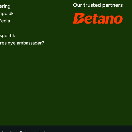
Our trusted partners
ering
po.dk
edia
spolitik
ores nye ambassadør?