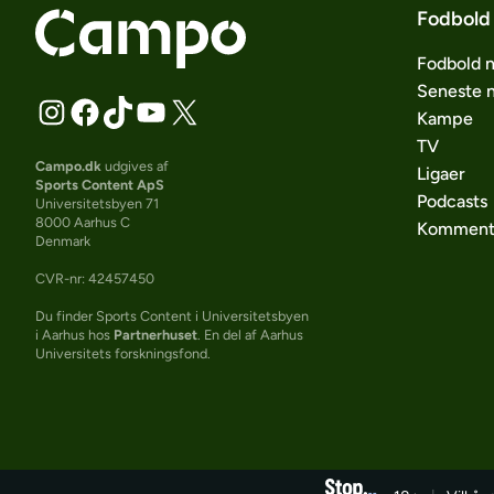
Fodbold
Fodbold 
Seneste 
Kampe
TV
Campo.dk
udgives af
Ligaer
Sports Content ApS
Podcasts
Universitetsbyen 71
8000 Aarhus C
Komment
Denmark
CVR-nr: 42457450
Du finder Sports Content i Universitetsbyen
i Aarhus hos
Partnerhuset
. En del af Aarhus
Universitets forskningsfond.