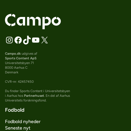
Campo.dk
udgives af
Sports Content ApS
Universitetsbyen 71
8000 Aarhus C
Denmark
CVR-nr: 42457450
Du finder Sports Content i Universitetsbyen
i Aarhus hos
Partnerhuset
. En del af Aarhus
Universitets forskningsfond.
Fodbold
Fodbold nyheder
Seneste nyt