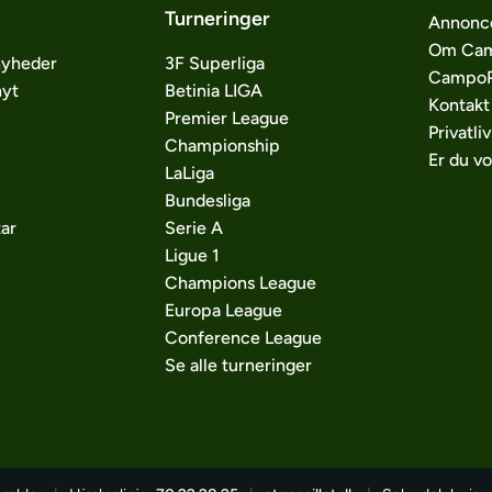
Turneringer
Annonc
Om Cam
nyheder
3F Superliga
CampoP
nyt
Betinia LIGA
Kontakt
Premier League
Privatliv
Championship
Er du v
LaLiga
Bundesliga
ar
Serie A
Ligue 1
Champions League
Europa League
Conference League
Se alle turneringer