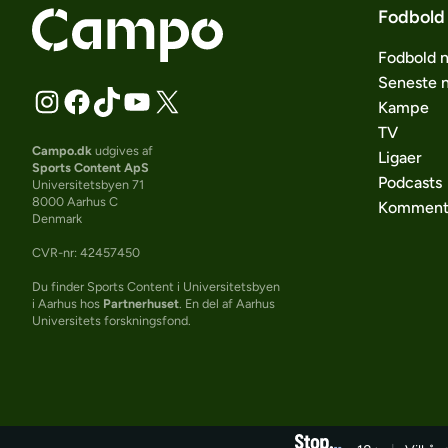
Fodbold
Fodbold 
Seneste 
Kampe
TV
Campo.dk
udgives af
Ligaer
Sports Content ApS
Podcasts
Universitetsbyen 71
8000 Aarhus C
Komment
Denmark
CVR-nr: 42457450
Du finder Sports Content i Universitetsbyen
i Aarhus hos
Partnerhuset
. En del af Aarhus
Universitets forskningsfond.