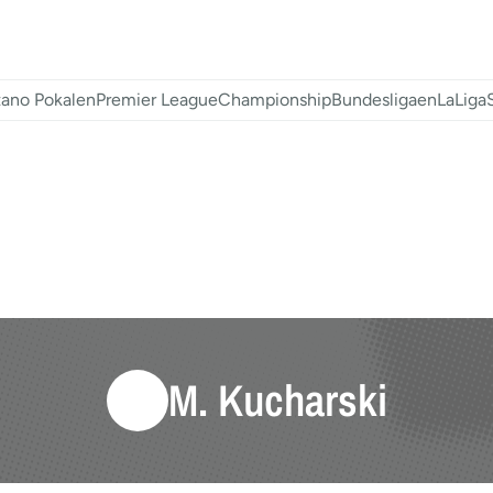
ano Pokalen
Premier League
Championship
Bundesligaen
LaLiga
M. Kucharski