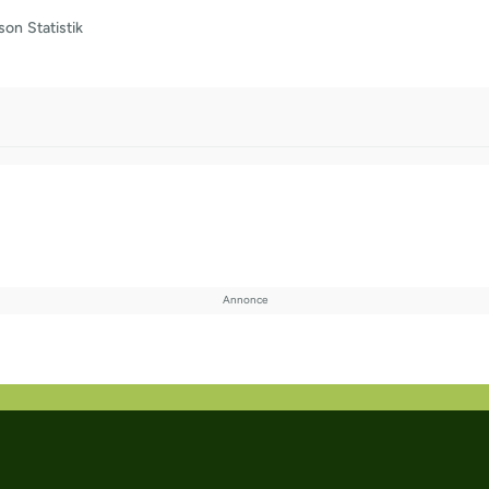
son
Statistik