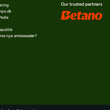
Our trusted partners
ering
po.dk
edia
spolitik
ores nye ambassadør?