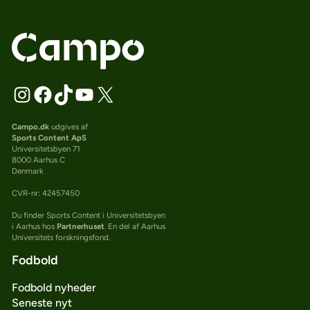
Campo.dk
udgives af
Sports Content ApS
Universitetsbyen 71
8000 Aarhus C
Denmark
CVR-nr: 42457450
Du finder Sports Content i Universitetsbyen
i Aarhus hos
Partnerhuset
. En del af Aarhus
Universitets forskningsfond.
Fodbold
Fodbold nyheder
Seneste nyt