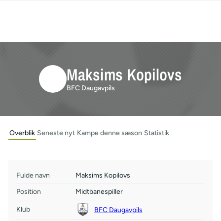
Maksims Kopilovs
BFC Daugavpils
Overblik
Seneste nyt
Kampe denne sæson
Statistik
Fulde navn
Maksims Kopilovs
Position
Midtbanespiller
Klub
BFC Daugavpils