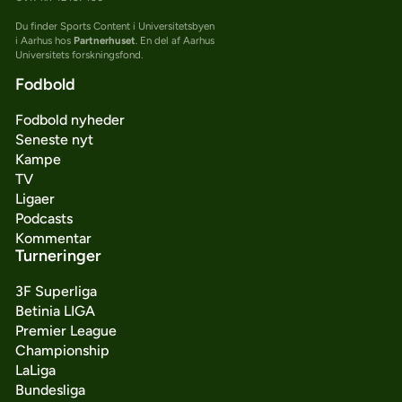
Du finder Sports Content i Universitetsbyen
i Aarhus hos
Partnerhuset
. En del af Aarhus
Universitets forskningsfond.
Fodbold
Fodbold nyheder
Seneste nyt
Kampe
TV
Ligaer
Podcasts
Kommentar
Turneringer
3F Superliga
Betinia LIGA
Premier League
Championship
LaLiga
Bundesliga