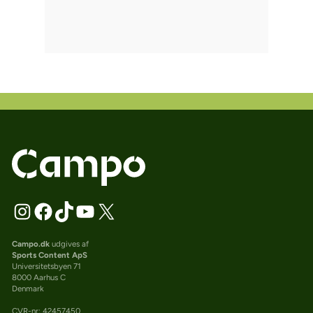
Campo.dk
udgives af
Sports Content ApS
Universitetsbyen 71
8000 Aarhus C
Denmark
CVR-nr: 42457450