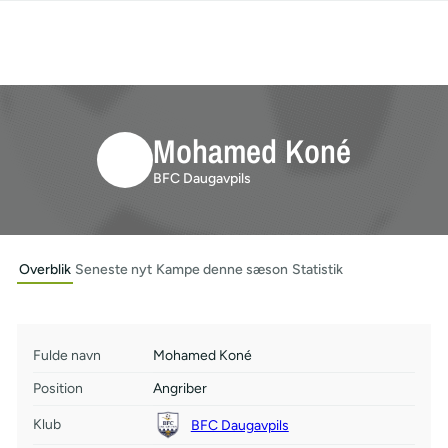
Mohamed Koné
BFC Daugavpils
Overblik
Seneste nyt
Kampe denne sæson
Statistik
Fulde navn
Mohamed Koné
Position
Angriber
Klub
BFC Daugavpils