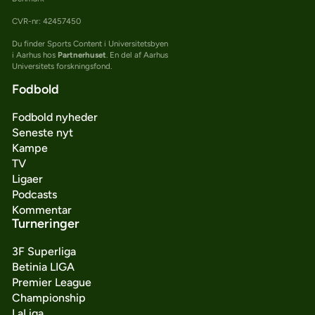
CVR-nr: 42457450
Du finder Sports Content i Universitetsbyen
i Aarhus hos
Partnerhuset
. En del af Aarhus
Universitets forskningsfond.
Fodbold
Fodbold nyheder
Seneste nyt
Kampe
TV
Ligaer
Podcasts
Kommentar
Turneringer
3F Superliga
Betinia LIGA
Premier League
Championship
LaLiga