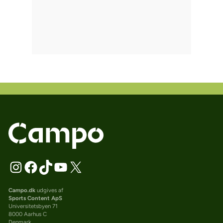
Campo.dk
udgives af
Sports Content ApS
Universitetsbyen 71
8000 Aarhus C
Denmark