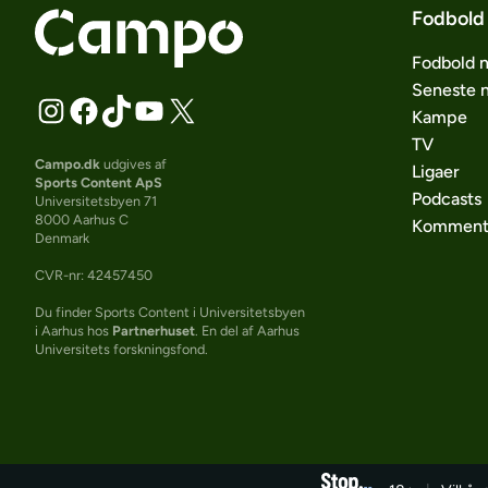
Fodbold
Fodbold 
Seneste 
Kampe
TV
Campo.dk
udgives af
Ligaer
Sports Content ApS
Podcasts
Universitetsbyen 71
8000 Aarhus C
Komment
Denmark
CVR-nr: 42457450
Du finder Sports Content i Universitetsbyen
i Aarhus hos
Partnerhuset
. En del af Aarhus
Universitets forskningsfond.