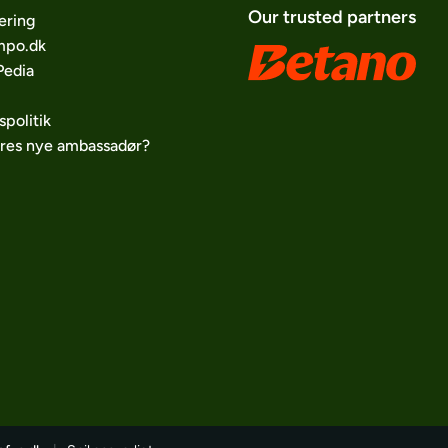
Our trusted partners
ering
po.dk
edia
spolitik
ores nye ambassadør?