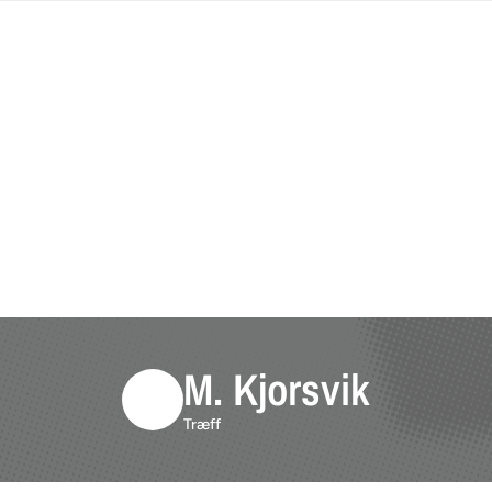
M. Kjorsvik
Træff