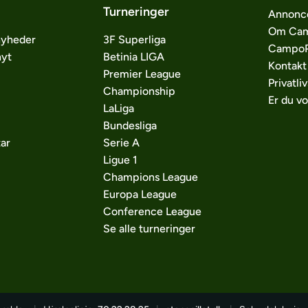
Turneringer
Annonc
Om Cam
nyheder
3F Superliga
CampoP
nyt
Betinia LIGA
Kontakt
Premier League
Privatliv
Championship
Er du v
LaLiga
Bundesliga
ar
Serie A
Ligue 1
Champions League
Europa League
Conference League
Se alle turneringer