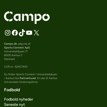
Campo.dk
udgives af
Sports Content ApS
Universitetsbyen 71
8000 Aarhus C
Denmark
CVR-nr: 42457450
Du finder Sports Content i Universitetsbyen
i Aarhus hos
Partnerhuset
. En del af Aarhus
Universitets forskningsfond.
Fodbold
Fodbold nyheder
Seneste nyt