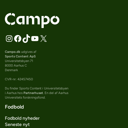
Campo.dk
udgives af
Sports Content ApS
Universitetsbyen 71
8000 Aarhus C
Denmark
CVR-nr: 42457450
Du finder Sports Content i Universitetsbyen
i Aarhus hos
Partnerhuset
. En del af Aarhus
Universitets forskningsfond.
Fodbold
Fodbold nyheder
Seneste nyt