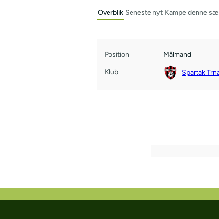
Overblik
Seneste nyt
Kampe denne sæ
Position
Målmand
Klub
Spartak Trn