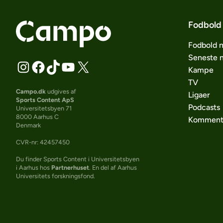
Fodbold
Fodbold 
Seneste 
Kampe
TV
Campo.dk
udgives af
Ligaer
Sports Content ApS
Podcasts
Universitetsbyen 71
8000 Aarhus C
Komment
Denmark
CVR-nr: 42457450
Du finder Sports Content i Universitetsbyen
i Aarhus hos
Partnerhuset
. En del af Aarhus
Universitets forskningsfond.