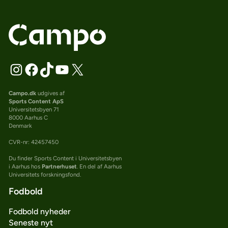
Campo.dk
udgives af
Sports Content ApS
Universitetsbyen 71
8000 Aarhus C
Denmark
CVR-nr: 42457450
Du finder Sports Content i Universitetsbyen
i Aarhus hos
Partnerhuset
. En del af Aarhus
Universitets forskningsfond.
Fodbold
Fodbold nyheder
Seneste nyt