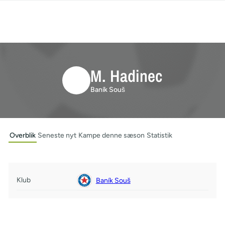
M. Hadinec
Baník Souš
Overblik
Seneste nyt
Kampe denne sæson
Statistik
Klub
Baník Souš