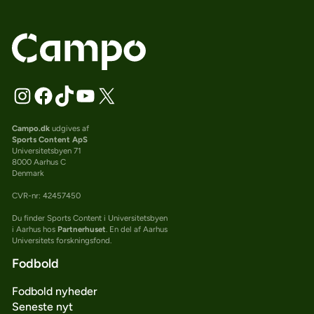
Campo.dk
udgives af
Sports Content ApS
Universitetsbyen 71
8000 Aarhus C
Denmark
CVR-nr: 42457450
Du finder Sports Content i Universitetsbyen
i Aarhus hos
Partnerhuset
. En del af Aarhus
Universitets forskningsfond.
Fodbold
Fodbold nyheder
Seneste nyt