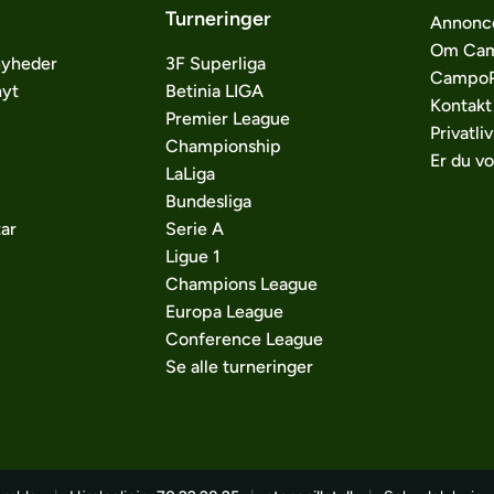
Turneringer
Annonc
Om Cam
nyheder
3F Superliga
CampoP
nyt
Betinia LIGA
Kontakt
Premier League
Privatliv
Championship
Er du v
LaLiga
Bundesliga
ar
Serie A
Ligue 1
Champions League
Europa League
Conference League
Se alle turneringer