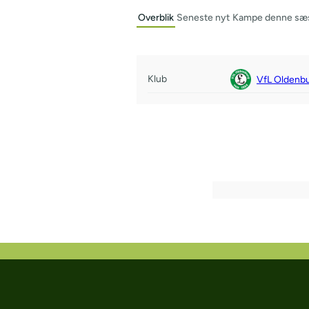
Overblik
Seneste nyt
Kampe denne sæ
Klub
VfL Oldenb