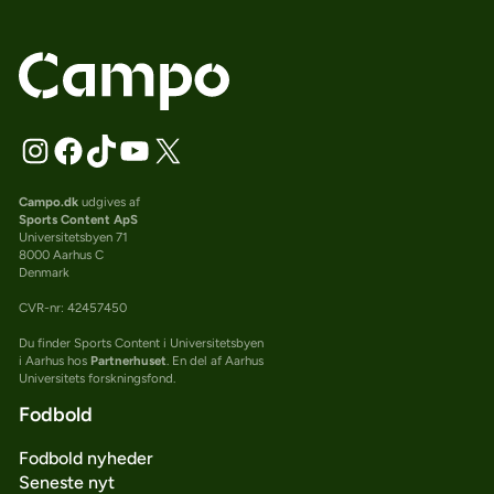
Campo.dk
udgives af
Sports Content ApS
Universitetsbyen 71
8000 Aarhus C
Denmark
CVR-nr: 42457450
Du finder Sports Content i Universitetsbyen
i Aarhus hos
Partnerhuset
. En del af Aarhus
Universitets forskningsfond.
Fodbold
Fodbold nyheder
Seneste nyt