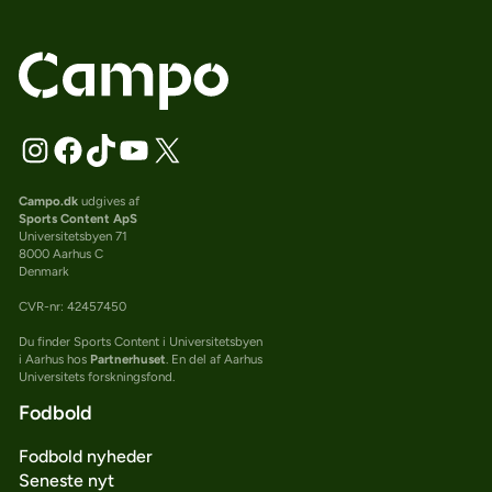
Campo.dk
udgives af
Sports Content ApS
Universitetsbyen 71
8000 Aarhus C
Denmark
CVR-nr: 42457450
Du finder Sports Content i Universitetsbyen
i Aarhus hos
Partnerhuset
. En del af Aarhus
Universitets forskningsfond.
Fodbold
Fodbold nyheder
Seneste nyt