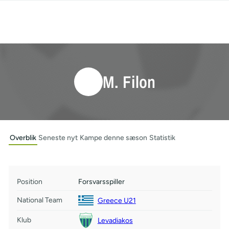
M. Filon
Overblik
Seneste nyt
Kampe denne sæson
Statistik
Position
Forsvarsspiller
National Team
Greece U21
Klub
Levadiakos