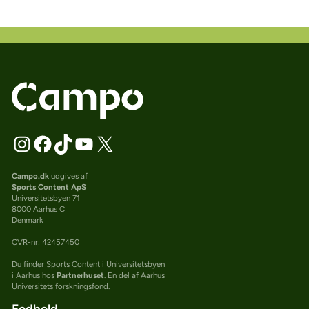
Campo.dk
udgives af
Sports Content ApS
Universitetsbyen 71
8000 Aarhus C
Denmark
CVR-nr: 42457450
Du finder Sports Content i Universitetsbyen
i Aarhus hos
Partnerhuset
. En del af Aarhus
Universitets forskningsfond.
Fodbold