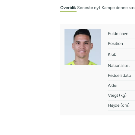
Overblik
Seneste nyt
Kampe denne sæ
Fulde navn
Position
Klub
Nationalitet
Fødselsdato
Alder
Vægt (kg)
Højde (cm)