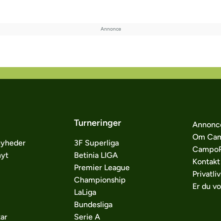
Turneringer
Annonc
Om Cam
nyheder
3F Superliga
CampoP
nyt
Betinia LIGA
Kontakt
Premier League
Privatliv
Championship
Er du v
LaLiga
Bundesliga
ar
Serie A