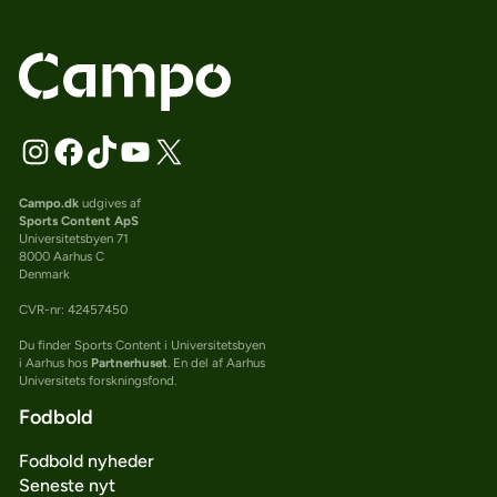
Campo.dk
udgives af
Sports Content ApS
Universitetsbyen 71
8000 Aarhus C
Denmark
CVR-nr: 42457450
Du finder Sports Content i Universitetsbyen
i Aarhus hos
Partnerhuset
. En del af Aarhus
Universitets forskningsfond.
Fodbold
Fodbold nyheder
Seneste nyt