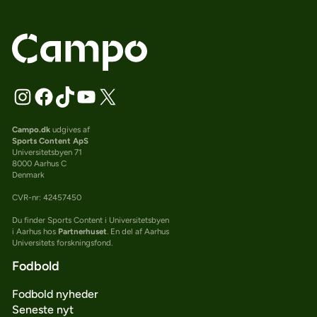
Campo.dk
udgives af
Sports Content ApS
Universitetsbyen 71
8000 Aarhus C
Denmark
CVR-nr: 42457450
Du finder Sports Content i Universitetsbyen
i Aarhus hos
Partnerhuset
. En del af Aarhus
Universitets forskningsfond.
Fodbold
Fodbold nyheder
Seneste nyt