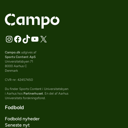
Campo.dk
udgives af
Sports Content ApS
Universitetsbyen 71
8000 Aarhus C
Denmark
CVR-nr: 42457450
Du finder Sports Content i Universitetsbyen
i Aarhus hos
Partnerhuset
. En del af Aarhus
Universitets forskningsfond.
Fodbold
Fodbold nyheder
Seneste nyt