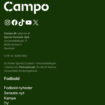
Campo.dk
udgives af
Sports Content ApS
Universitetsbyen 71
8000 Aarhus C
Denmark
CVR-nr: 42457450
Du finder Sports Content i Universitetsbyen
i Aarhus hos
Partnerhuset
. En del af Aarhus
Universitets forskningsfond.
Fodbold
Fodbold nyheder
Seneste nyt
Kampe
TV