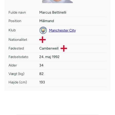
Fulde navn
Marcus Bettinelli
Position
Målmand
Klub
Manchester City
Nationalitet
Fødested
Camberwell
Fødselsdato
24. maj 1992
Alder
34
Vægt (kg)
82
Højde (cm)
193