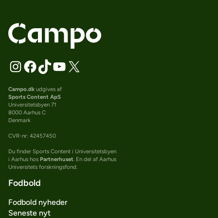
Campo.dk
udgives af
Sports Content ApS
Universitetsbyen 71
8000 Aarhus C
Denmark
CVR-nr: 42457450
Du finder Sports Content i Universitetsbyen
i Aarhus hos
Partnerhuset
. En del af Aarhus
Universitets forskningsfond.
Fodbold
Fodbold nyheder
Seneste nyt