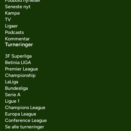
Fodbold nyheder
Seneste nyt
Kampe
TV
Ligaer
Podcasts
Kommentar
Turneringer
3F Superliga
Betinia LIGA
Premier League
Championship
LaLiga
Bundesliga
Serie A
Ligue 1
Champions League
Europa League
Conference League
Se alle turneringer