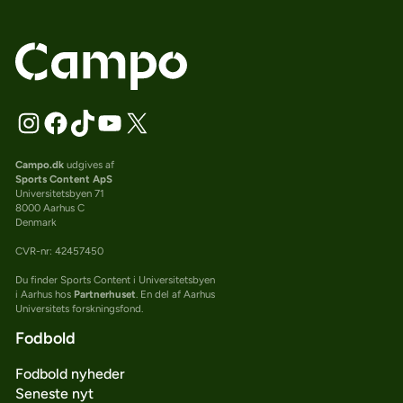
Campo.dk
udgives af
Sports Content ApS
Universitetsbyen 71
8000 Aarhus C
Denmark
CVR-nr: 42457450
Du finder Sports Content i Universitetsbyen
i Aarhus hos
Partnerhuset
. En del af Aarhus
Universitets forskningsfond.
Fodbold
Fodbold nyheder
Seneste nyt