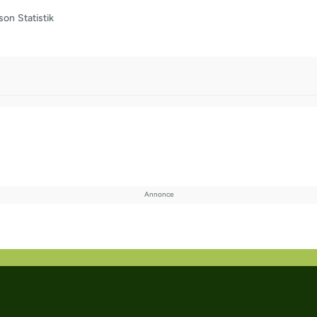
son
Statistik