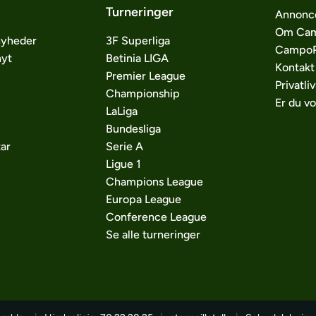
Turneringer
Annonc
Om Cam
nyheder
3F Superliga
CampoP
nyt
Betinia LIGA
Kontakt
Premier League
Privatliv
Championship
Er du v
LaLiga
Bundesliga
ar
Serie A
Ligue 1
Champions League
Europa League
Conference League
Se alle turneringer