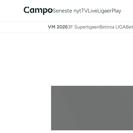
Seneste nyt
TV
Live
Ligaer
Play
VM 2026
3F Superligaen
Betinia LIGA
Bet