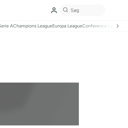
Serie A
Champions League
Europa League
Conference League