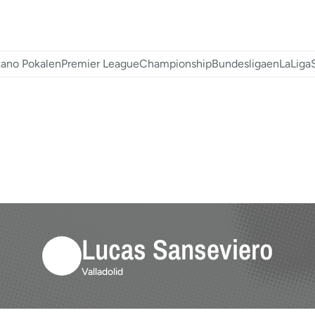
ano Pokalen
Premier League
Championship
Bundesligaen
LaLiga
Lucas Sanseviero
Valladolid