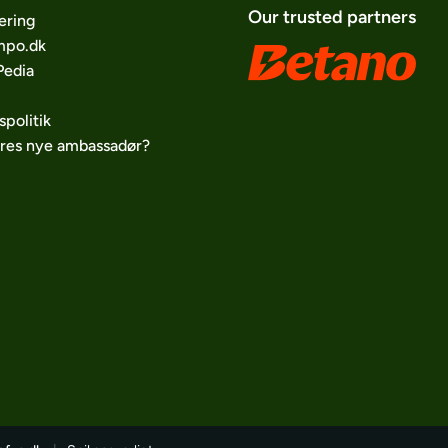
Our trusted partners
ering
po.dk
edia
spolitik
ores nye ambassadør?