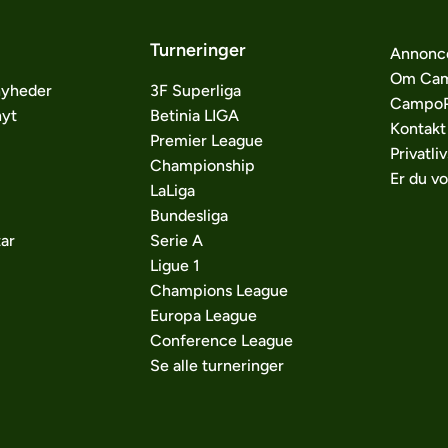
Turneringer
Annonc
Om Cam
nyheder
3F Superliga
CampoP
nyt
Betinia LIGA
Kontakt
Premier League
Privatliv
Championship
Er du v
LaLiga
Bundesliga
ar
Serie A
Ligue 1
Champions League
Europa League
Conference League
Se alle turneringer