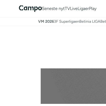
Seneste nyt
TV
Live
Ligaer
Play
VM 2026
3F Superligaen
Betinia LIGA
Bet