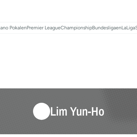
ano Pokalen
Premier League
Championship
Bundesligaen
LaLiga
Lim Yun-Ho