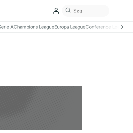
Serie A
Champions League
Europa League
Conference League