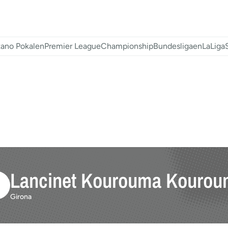
ano Pokalen
Premier League
Championship
Bundesligaen
LaLiga
Lancinet Kourouma Kouro
Girona