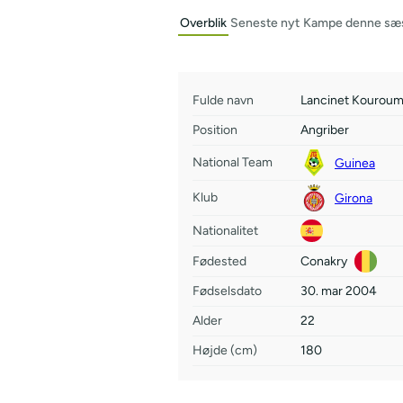
Overblik
Seneste nyt
Kampe denne sæ
Fulde navn
Lancinet Kourou
Position
Angriber
National Team
Guinea
Klub
Girona
Nationalitet
Fødested
Conakry
Fødselsdato
30. mar 2004
Alder
22
Højde (cm)
180