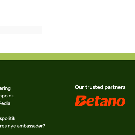
Our trusted partners
ering
po.dk
edia
spolitik
ores nye ambassadør?