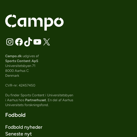
Campo.dk
udgives af
Sports Content ApS
Universitetsbyen 71
8000 Aarhus C
Denmark
CVR-nr: 42457450
Du finder Sports Content i Universitetsbyen
i Aarhus hos
Partnerhuset
. En del af Aarhus
Universitets forskningsfond.
Fodbold
Fodbold nyheder
Seneste nyt