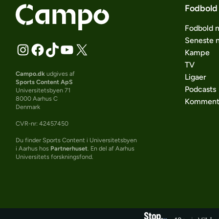
Fodbold
Fodbold 
Seneste 
Kampe
TV
Campo.dk
udgives af
Ligaer
Sports Content ApS
Podcasts
Universitetsbyen 71
8000 Aarhus C
Komment
Denmark
CVR-nr: 42457450
Du finder Sports Content i Universitetsbyen
i Aarhus hos
Partnerhuset
. En del af Aarhus
Universitets forskningsfond.