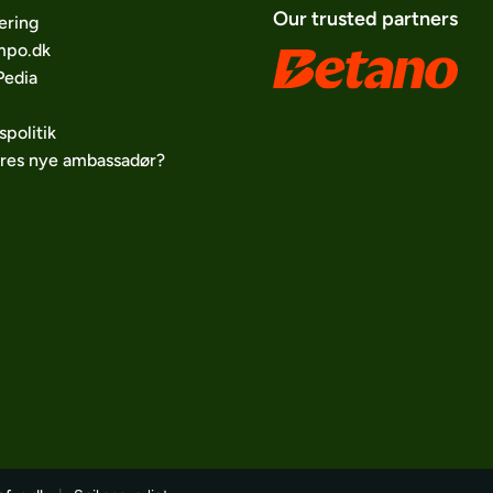
Our trusted partners
ering
po.dk
edia
spolitik
ores nye ambassadør?