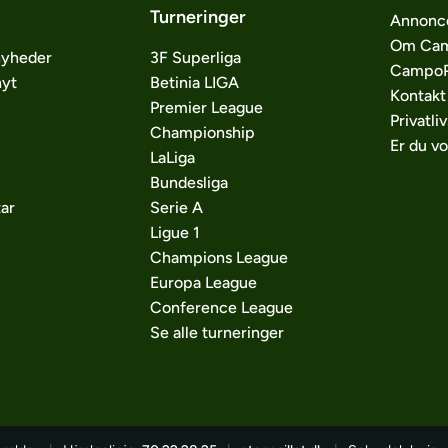
Turneringer
Annonc
Om Cam
nyheder
3F Superliga
CampoP
nyt
Betinia LIGA
Kontakt
Premier League
Privatliv
Championship
Er du v
LaLiga
Bundesliga
ar
Serie A
Ligue 1
Champions League
Europa League
Conference League
Se alle turneringer