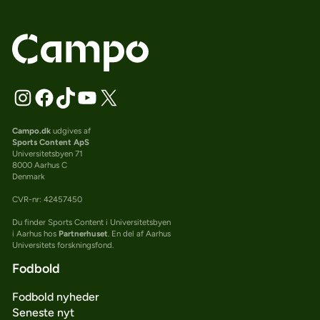
Campo.dk
udgives af
Sports Content ApS
Universitetsbyen 71
8000 Aarhus C
Denmark
CVR-nr: 42457450
Du finder Sports Content i Universitetsbyen
i Aarhus hos
Partnerhuset
. En del af Aarhus
Universitets forskningsfond.
Fodbold
Fodbold nyheder
Seneste nyt